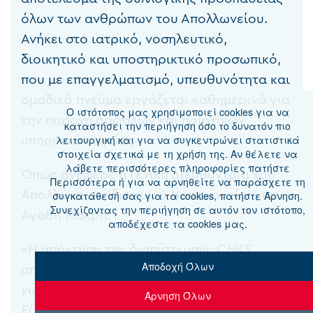
όλων των ανθρώπων του Απολλωνείου.
Ανήκει στο ιατρικό, νοσηλευτικό,
διοικητικό και υποστηρικτικό προσωπικό,
που με επαγγελματισμό, υπευθυνότητα και
ομαδικό πνεύμα εργάζεται καθημερινά για
Ο ιστότοπoς μας χρησιμοποιεί cookies για να
την παροχή ασφαλών και ποιοτικών
καταστήσει την περιήγηση όσο το δυνατόν πιο
υπηρεσιών υγείας.
λειτουργική και για να συγκεντρώνει στατιστικά
στοιχεία σχετικά με τη χρήση της. Αν θέλετε να
λάβετε περισσότερες πληροφορίες πατήστε
Όπως ανέφερε η Γενική Διευθύντρια του
Περισσότερα ή για να αρνηθείτε να παράσχετε τη
Απολλώνειου Ιδιωτικού Νοσοκομείου, κα
συγκατάθεσή σας για τα cookies, πατήστε Άρνηση.
Συνεχίζοντας την περιήγηση σε αυτόν τον ιστότοπο,
Αγαθή Μακρή:
αποδέχεστε τα cookies μας.
«Η απόκτηση της διαπίστευσης CHKS
Αποδοχή Όλων
αποτελεί μια ιδιαίτερα σημαντική στιγμή
για το Απολλώνειο Ιδιωτικό Νοσοκομείο.
Άρνηση Όλων
Είναι μια διεθνής αναγνώριση που