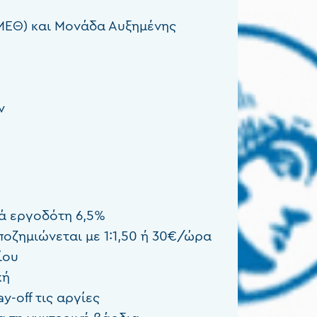
ΜΕΘ) και Μονάδα Αυξημένης
ν
ά εργοδότη 6,5%
οζημιώνεται με 1:1,50 ή 30€/ώρα
ίου
κή
y-off τις αργίες