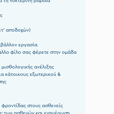
α τη νυκτερινή βάρδια
ς
ετ’ αποδοχών)
ιβάλλον εργασία
 άλλο φίλο σας φέρετε στην ομάδα
 μισθολογικής ανέλιξης
ια κάτοικους εξωτερικού &
σης
ς φροντίδας στους ασθενείς
ς των ασθενών και ενημέρωση